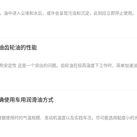
好，油中进入尘埃和水后，或许会呈现污浊和沉淀，此刻应立即停止使用。
油齿轮油的性能
和热安定性 这是一个突出的问题。齿轮油在较高温度下工作时，简单加速
确使用车用润滑油方式
根据使用时的气温规模、发动机温度以及实践车况，尽可能选用黏度小的