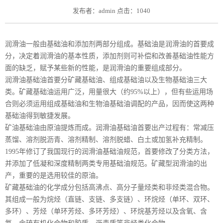
发布者：admin 点击：1040
润滑油一般由基础油和添加剂两部分组成。基础油是润滑油的首要成
分，决定着润滑油的基本性质，添加剂则可补偿和改善基础油性能方
面的缺乏，赋予某些新的性能，是润滑油的重要组成部分。
润滑油基础油首要分矿藏基础油、组成基础油以及生物基础油三大
类。矿藏基础油运用广泛，用量很大（约95%以上），但有些运用场
合则必须运用组成基础油和生物油基础油调配的产品，因而使这两种
基础油得到敏捷发展。
矿油基础油由原油提炼而成。润滑油基础油首要出产过程有：常减压
蒸馏、溶剂脱沥青、溶剂精制、溶剂脱蜡、白土或加氢补充精制。
1995年修订了我国现行的润滑油基础油规范，首要修改了分类方法，
并添加了低凝和深度精制两类专用基础油规范。矿藏型润滑油的出
产，重要的是选用较佳的原油。
矿藏基础油的化学成分包括高沸点、高分子量烃类和非烃类混合物。
其组成一般为烷烃（直链、支链、多支链）、环烷烃（单环、双环、
多环）、芳烃（单环芳烃、多环芳烃）、环烷基芳烃以及含氧、含