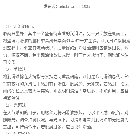
发布者：admin 点击：1035
（1）油流调查法
取两只量杯，其中一个盛有待查看的润滑油，另一只空放在桌面上，
将盛满润滑油的量杯举高离开桌面30-40厘米并歪斜，让润滑油慢慢流
到空杯中，调查其流动状况，质量好的润滑油油流时应该是细长、均
匀、源源不断，若出现油流忽快忽慢，时而有大块流下，则说润滑油
已变质。
（2）手捻法
将润滑油捻在大拇指与食指之间重复研磨，江门昆仑润滑油总代理经
销商较好的润滑油手感到有润滑性、磨屑少、无冲突，若感到手指之
间的砂粒之类较大冲突感，则表明润滑油内杂质多，不能再用，应替
换润滑油。
（3）光照法
在天气晴朗的日子，用螺丝刀将润滑油撩起，与水平面成45度角，对
照阳光，调查油滴状况，再光照下，可清晰地看到润滑油中无磨屑为
杰出，可持续作用，若磨屑过多，应替换润滑油。