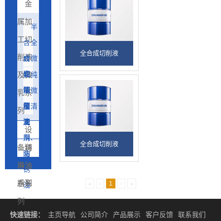
金
属加
半
工切
合
全
全合成切削液
削液
成
合
微
切
成
乳
纯
及微
削
切
液
油
微
乳系
液
削
加
量
清
列
液
工
润
洗
设
滑
剂、
全合成切削液
备润
特
油
防
滑油
种油
锈
系列
脂系
«
‹
1
›
»
油
列
快速链接：
主页导航
公司简介
产品展示
客户反馈
联系我们