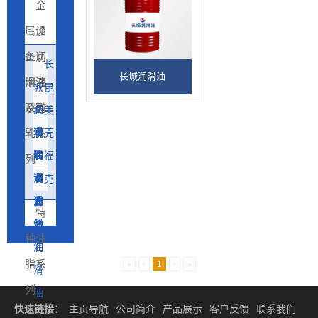
金
属加
设
工切
备润
长
长城润滑油
削液
滑油
城
昆
及微
系列
润
仑
美
滑
润
乳系
孚
壳
油
滑
润
牌
福
列
油
滑
润
斯
克
油
滑
润
鲁
特
油
滑
勃
种油
油
润
脂系
«
‹
1
›
»
滑
列
油
快速链接：
主页导航
公司简介
产品展示
客户反馈
联系我们