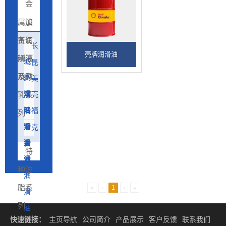
金
属加
设
工切
备润
长
壳牌润滑油
削液
滑油
城
昆
及微
系列
润
仑
美
滑
润
乳系
孚
壳
油
滑
润
牌
福
列
油
滑
润
斯
克
油
滑
润
鲁
特
油
滑
勃
种油
油
润
脂系
«
‹
1
›
»
滑
列
油
快速链接：
主页导航
公司简介
产品展示
客户反馈
联系我们