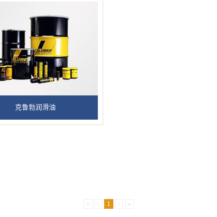
克鲁勃润滑油
«
‹
1
›
»